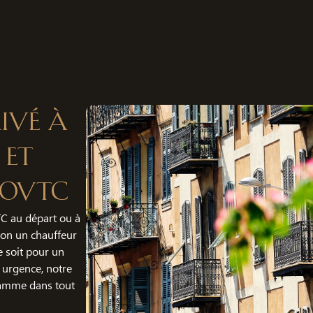
ivé à
 et
SoVTC
C au départ ou à
ion un chauffeur
 soit pour un
 urgence, notre
gamme dans tout