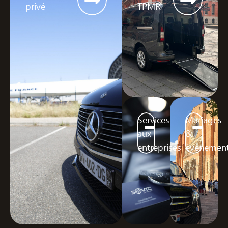
privé
TPMR
Services
Mariages
aux
&
entreprises
événement