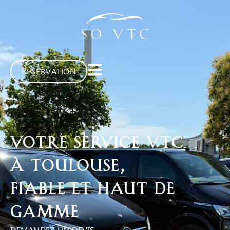
RÉSERVATION
Votre service VTC
à Toulouse,
fiable et haut de
gamme
DEMANDEZ UN DEVIS