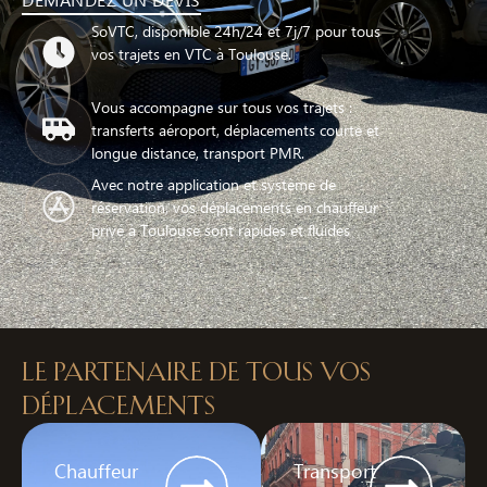
SoVTC, disponible 24h/24 et 7j/7 pour tous
vos trajets en VTC à Toulouse.
Vous accompagne sur tous vos trajets :
transferts aéroport, déplacements courte et
longue distance, transport PMR.
Avec notre application et système de
réservation, vos déplacements en chauffeur
privé à Toulouse sont rapides et fluides
Le partenaire de tous vos
déplacements
Chauffeur
Transport