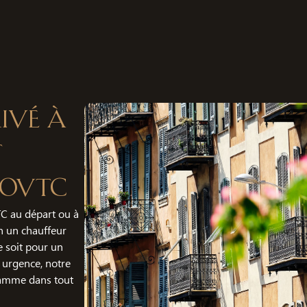
ivé à
t
SoVTC
C au départ ou à
n un chauffeur
 soit pour un
 urgence, notre
gamme dans tout