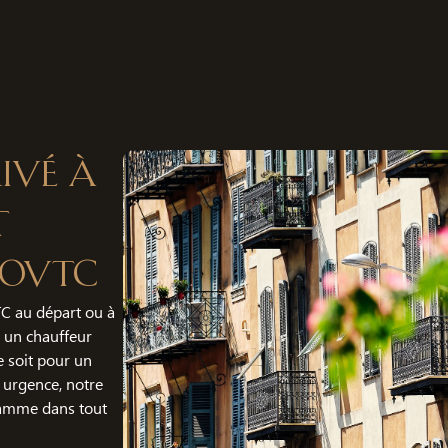
ivé à
t
SoVTC
C au départ ou à
n un chauffeur
 soit pour un
 urgence, notre
gamme dans tout