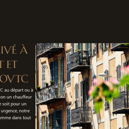
ivé à
t et
SoVTC
C au départ ou à
tion un chauffeur
 soit pour un
 urgence, notre
gamme dans tout